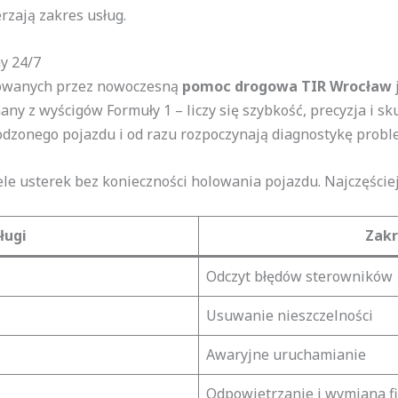
rzają zakres usług.
y 24/7
erowanych przez nowoczesną
pomoc drogowa TIR Wrocław
ny z wyścigów Formuły 1 – liczy się szybkość, precyzja i sk
odzonego pojazdu i od razu rozpoczynają diagnostykę probl
le usterek bez konieczności holowania pojazdu. Najczęśc
ługi
Zakr
Odczyt błędów sterowników
Usuwanie nieszczelności
Awaryjne uruchamianie
Odpowietrzanie i wymiana fi