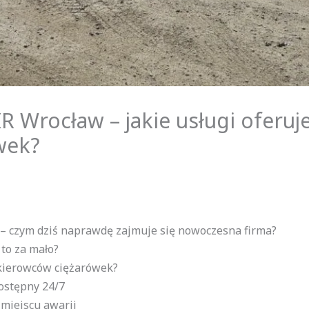
 Wrocław – jakie usługi oferu
wek?
 czym dziś naprawdę zajmuje się nowoczesna firma?
to za mało?
 kierowców ciężarówek?
ostępny 24/7
iejscu awarii