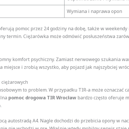
Wymiana i naprawa opon
oferują pomoc przez 24 godziny na dobę, także w weekendy 
ny termin. Ciężarówka może odmówić posłuszeństwa zarówno 
omny komfort psychiczny. Zamiast nerwowego szukania war
na miejsce i zrobią wszystko, aby pojazd jak najszybciej wróci
 ciężarowych
sobowym to problem. W przypadku TIR-a może oznaczać cał
alna
pomoc drogowa TIR Wrocław
bardzo często oferuje m
.
cą autostradą A4. Nagle dochodzi do przebicia opony w na
nie nie wchodzi w grę. Właśnie wtedy mobilny serwis staje