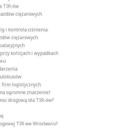
a TIR-ów
jazdów ciężarowych
 i kontrola ciśnienia
zdów ciężarowych
oatacyjnych
rzy kolizjach i wypadkach
owu
darzenia
autobusów
 firm logistycznych
 ma ogromne znaczenie?
moc drogową dla TIR-ów?
bę
drogowej TIR we Wrocławiu?