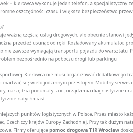
wek – kierowca wykonuje jeden telefon, a specjalistyczny z
ogromne oszczędności czasu i większe bezpieczeństwo przew
o?
je ważną częścią usług drogowych, ale obecnie stanowi jed
ożna przecież usunąć od ręki. Rozładowany akumulator, pro
o nie zawsze wymagają transportu pojazdu do warsztatu. 
problem bezpośrednio na poboczu drogi lub parkingu.
sportowej. Kierowca nie musi organizować dodatkowego tr
i martwić się wielogodzinnym przestojem. Mobilny serwis d
y, narzędzia pneumatyczne, urządzenia diagnostyczne oraz 
tycznie natychmiast.
niejszych punktów logistycznych w Polsce. Przez miasto każ
ec, Czech czy krajów Europy Zachodniej. Przy tak dużym na
czowa. Firmy oferujące
pomoc drogowa TIR Wrocław
dosko