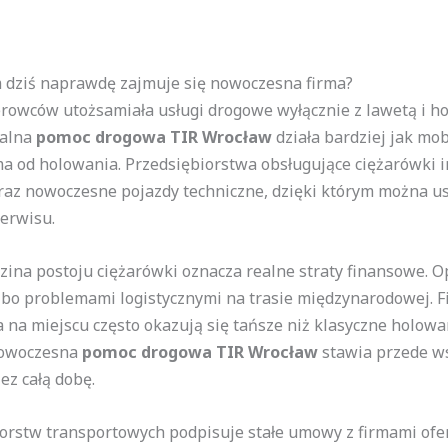
 dziś naprawdę zajmuje się nowoczesna firma?
erowców utożsamiała usługi drogowe wyłącznie z lawetą i ho
nalna
pomoc drogowa TIR Wrocław
działa bardziej jak mo
rma od holowania. Przedsiębiorstwa obsługujące ciężarówki i
raz nowoczesne pojazdy techniczne, dzięki którym można u
erwisu.
dzina postoju ciężarówki oznacza realne straty finansowe.
lbo problemami logistycznymi na trasie międzynarodowej. 
a na miejscu często okazują się tańsze niż klasyczne holow
 nowoczesna
pomoc drogowa TIR Wrocław
stawia przede ws
ez całą dobę.
iorstw transportowych podpisuje stałe umowy z firmami of