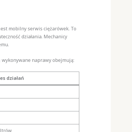
jest mobilny serwis ciężarówek. To
uteczność działania. Mechanicy
emu.
iej wykonywane naprawy obejmują:
es działań
ltrów