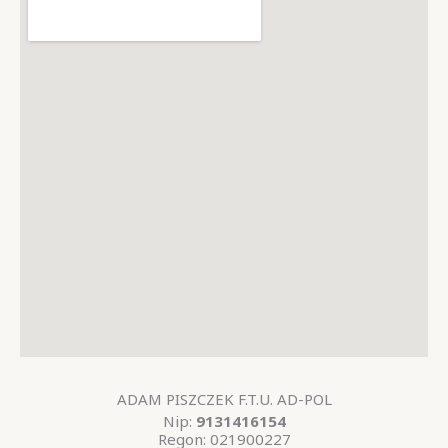
ADAM PISZCZEK F.T.U. AD-POL
Nip:
9131416154
Regon:
021900227