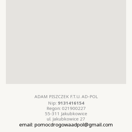
ADAM PISZCZEK F.T.U. AD-POL
Nip:
9131416154
Regon:
021900227
55-311 Jakubkowice
ul. Jakubkowice 27
email: pomocdrogowaadpol@gmail.com