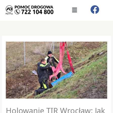
Przejdź
Menu
do
treści
Holowanie TIR Wrocław: Jak