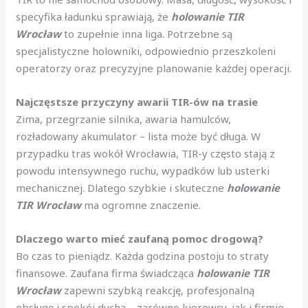
specyfika ładunku sprawiają, że
holowanie TIR
Wrocław
to zupełnie inna liga. Potrzebne są
specjalistyczne holowniki, odpowiednio przeszkoleni
operatorzy oraz precyzyjne planowanie każdej operacji.
Najczęstsze przyczyny awarii TIR-ów na trasie
Zima, przegrzanie silnika, awaria hamulców,
rozładowany akumulator – lista może być długa. W
przypadku tras wokół Wrocławia, TIR-y często stają z
powodu intensywnego ruchu, wypadków lub usterki
mechanicznej. Dlatego szybkie i skuteczne
holowanie
TIR Wrocław
ma ogromne znaczenie.
Dlaczego warto mieć zaufaną pomoc drogową?
Bo czas to pieniądz. Każda godzina postoju to straty
finansowe. Zaufana firma świadcząca
holowanie TIR
Wrocław
zapewni szybką reakcję, profesjonalną
obsługę i spokój ducha – zarówno kierowcy, jak i firmie