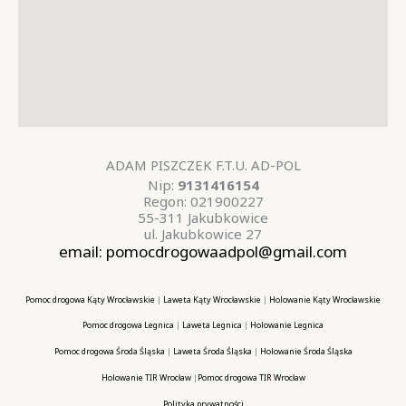
ADAM PISZCZEK F.T.U. AD-POL
Nip:
9131416154
Regon:
021900227
55-311 Jakubkowice
ul. Jakubkowice 27
email: pomocdrogowaadpol@gmail.com
Pomoc drogowa Kąty Wrocławskie
|
Laweta Kąty Wrocławskie
|
Holowanie Kąty Wrocławskie
Pomoc drogowa Legnica
|
Laweta Legnica
|
Holowanie Legnica
Pomoc drogowa Środa Śląska
|
Laweta Środa Śląska
|
Holowanie Środa Śląska
Holowanie TIR Wrocław
|
Pomoc drogowa TIR Wrocław
Polityka prywatności